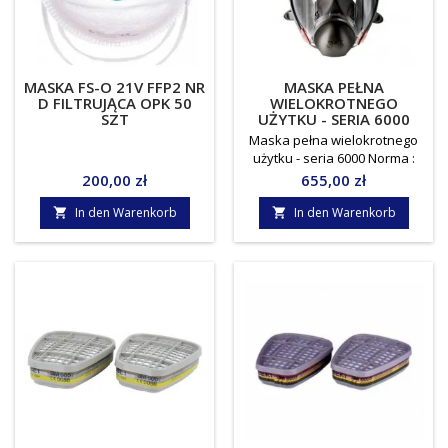
MASKA FS-O 21V FFP2 NR
MASKA PEŁNA
D FILTRUJĄCA OPK 50
WIELOKROTNEGO
SZT
UŻYTKU - SERIA 6000
Maska pełna wielokrotnego
użytku - seria 6000 Norma :
EN136 Jednostka miary:
Preis
Preis
200,00 zł
655,00 zł
sztuka
In den Warenkorb
In den Warenkorb

