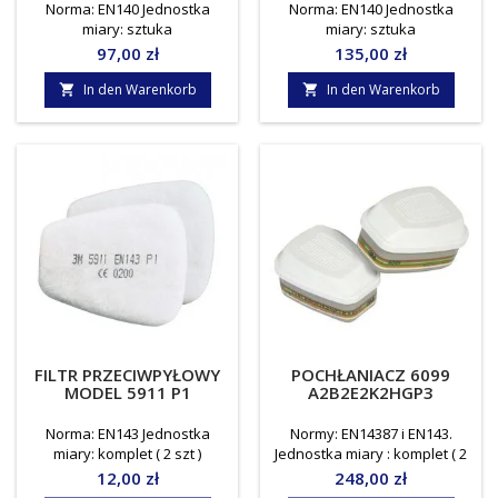
Norma: EN140 Jednostka
Norma: EN140 Jednostka
miary: sztuka
miary: sztuka
Preis
Preis
97,00 zł
135,00 zł
In den Warenkorb
In den Warenkorb


FILTR PRZECIWPYŁOWY
POCHŁANIACZ 6099
MODEL 5911 P1
A2B2E2K2HGP3
Norma: EN143 Jednostka
Normy: EN14387 i EN143.
miary: komplet ( 2 szt )
Jednostka miary : komplet ( 2
sztuki )
Preis
Preis
12,00 zł
248,00 zł