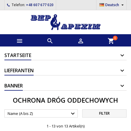

Telefon:
+48 607 677 020
Deutsch
0



shopping_cart
STARTSEITE
LIEFERANTEN
BANNER
OCHRONA DRÓG ODDECHOWYCH

Name (A bis Z)
FILTER
1 - 13 von 13 Artikel(n)