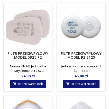
FILTR PRZECIWPYŁOWY
FILTR PRZECIWPYŁOWY
MODEL 5925 P2
MODEL P2 2125
Norma: EN143 Jednostka
Jednostka miary: komplet 1
miary: komplet ( 2 szt )
kpl = 2 szt
Preis
Preis
24,00 zł
46,00 zł
In den Warenkorb
In den Warenkorb

