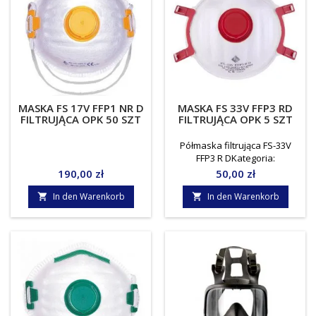
MASKA FS 17V FFP1 NR D
MASKA FS 33V FFP3 RD
FILTRUJĄCA OPK 50 SZT
FILTRUJĄCA OPK 5 SZT
Półmaska filtrująca FS-33V
FFP3 R DKategoria:
SIMPLAKlasa: P3NDS: 30 x
Preis
Preis
190,00 zł
50,00 zł
NDSNorma: EN 149:2001 +
A1:2009Certyfikat: Wydany
In den Warenkorb
In den Warenkorb


przez CIOP PIB zgodny z UE
2016/425 Jednostka miary:
opakowanie1 opk. = 5 szt