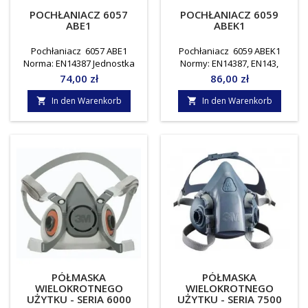
POCHŁANIACZ 6057
POCHŁANIACZ 6059
ABE1
ABEK1
Pochłaniacz 6057 ABE1
Pochłaniacz 6059 ABEK1
Norma: EN14387 Jednostka
Normy: EN14387, EN143,
miary : komplet ( 2 sztuki )
EN141 Jednostka miary :
Preis
Preis
74,00 zł
86,00 zł
komplet ( 2 sztuki )
In den Warenkorb
In den Warenkorb


PÓŁMASKA
PÓŁMASKA
WIELOKROTNEGO
WIELOKROTNEGO
UŻYTKU - SERIA 6000
UŻYTKU - SERIA 7500