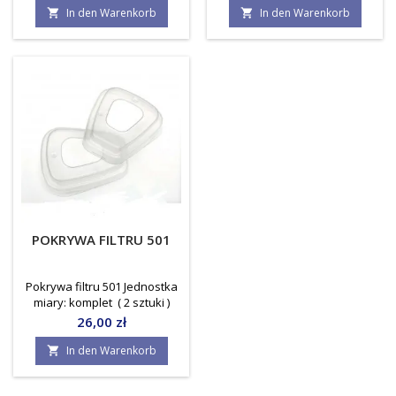
In den Warenkorb
In den Warenkorb


POKRYWA FILTRU 501
Pokrywa filtru 501 Jednostka
miary: komplet ( 2 sztuki )
Preis
26,00 zł
In den Warenkorb
