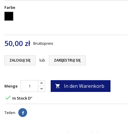
Farbe
Czarny
50,00 zł
Bruttopreis
lub
ZALOGUJ SIĘ
ZAREJESTRUJ SIĘ
In den Warenkorb
Menge


In Stock D"
Teilen