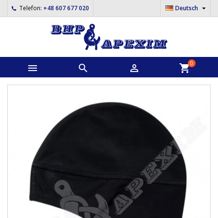

Telefon:
+48 607 677 020
Deutsch
0



shopping_cart