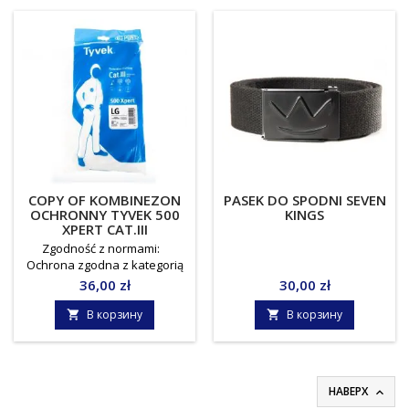
COPY OF KOMBINEZON
PASEK DO SPODNI SEVEN
OCHRONNY TYVEK 500
KINGS
XPERT CAT.III
Zgodność z normami:
Ochrona zgodna z kategorią
III odzieży ochronnej: - Typ 5
Цена
Цена
36,00 zł
30,00 zł
- EN ISO 13982‐1:2004
+A1:2010 - ochrona przed
В корзину
В корзину


pyłami, - Typ 6 - EN
13034:2005 +A1 2009 (EN ISO
17491‐4:2008 metoda A) -
ograniczona szczelność
НАВЕРХ

natryskowa Ochrona