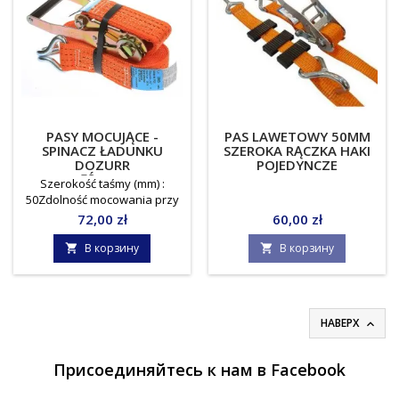
Jednostka miary: sztuka
PASY MOCUJĄCE -
PAS LAWETOWY 50MM
SPINACZ ŁADUNKU
SZEROKA RĄCZKA HAKI
DOZURR
POJEDYNCZE
DWUCZĘŚCIOWY 4000
Szerokość taśmy (mm) :
50Zdolność mocowania przy
opasaniu: 4000
Цена
Цена
72,00 zł
60,00 zł
daNNominalna siłą napięcia
STF : 300 daNZakończenia
В корзину
В корзину


pasów mocujących: hak
profilowyNorma: PN - EN
12195 - 2Jednostka miary:
sztuka
НАВЕРХ

Присоединяйтесь к нам в Facebook