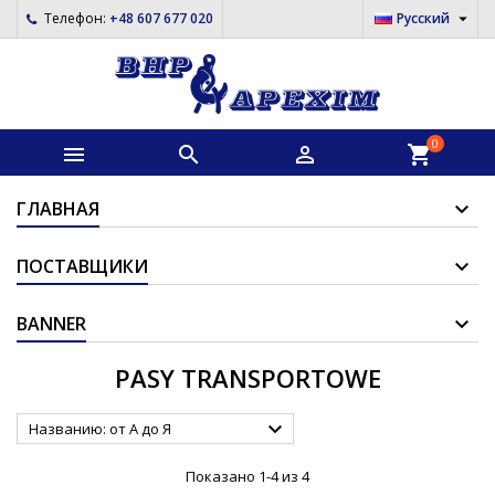

Телефон:
+48 607 677 020
Русский
0



shopping_cart
ГЛАВНАЯ
ПОСТАВЩИКИ
BANNER
PASY TRANSPORTOWE

Названию: от А до Я
Показано 1-4 из 4