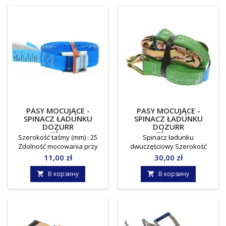
PASY MOCUJĄCE -
PASY MOCUJĄCE -
SPINACZ ŁADUNKU
SPINACZ ŁADUNKU
DOZURR
DOZURR
JEDNOCZĘŚCIOWY 250
DWUCZĘŚCIOWY 2000
Szerokość taśmy (mm) : 25
Spinacz ładunku
Zdolność mocowania przy
dwuczęściowy Szerokość
opasaniu: 250 daN Norma: PN
taśmy (mm) : 35 Zdolność
Цена
Цена
11,00 zł
30,00 zł
- EN 12195 - 2 Jednostka miary
mocowania przy opasaniu:
: sztuka
2000 daN LC w napięciu
В корзину
В корзину


prostym: 1000 daN Nominalna
siłą napięcia STF : 50 daN
Zakończenia pasów
mocujących: hak profilowy
Norma: PN - EN 12195 - 2