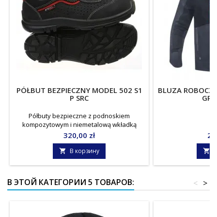
PÓŁBUT BEZPIECZNY MODEL 502 S1
BLUZA ROBOCZA
P SRC
GRA
Półbuty bezpieczne z podnoskiem
kompozytowym i niemetalową wkładką
antyprzebiciową Norma: EN ISO 20345
Цена
Це
320,00 zł
22
jednostka miary: para
В корзину
В


В ЭТОЙ КАТЕГОРИИ 5 ТОВАРОВ:
<
>