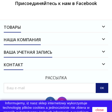
Присоединяйтесь к нам в Facebook

ТОВАРЫ

НАША КОМПАНИЯ

ВАША УЧЕТНАЯ ЗАПИСЬ

КОНТАКТ
РАССЫЛКА
Informujemy, iż nasz sklep internetowy wykorzystuje
technologię plików cookies a jednocześnie nie zbiera w
close