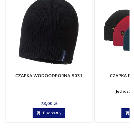
CZAPKA WODOODPORNA B031
CZAPKA P
Jednostka
Цена
Ц
73,00 zł
32
В корзину
В

