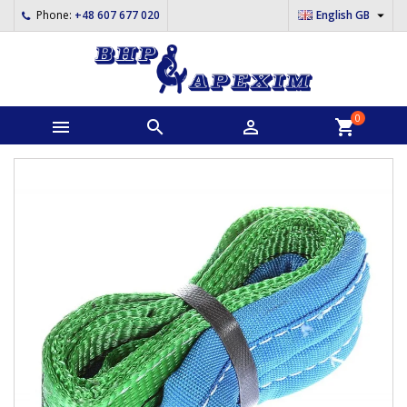

Phone:
+48 607 677 020
English GB
0



shopping_cart