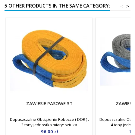
5 OTHER PRODUCTS IN THE SAME CATEGORY:
<
>
ZAWIESIE PASOWE 3T
ZAWIESI
Dopuszczalne Obciążenie Robocze ( DOR ) :
Dopuszczalne Obcią
3 tony jednostka miary: sztuka
4 tony jedno
Price
Pri
96.00 zł
13