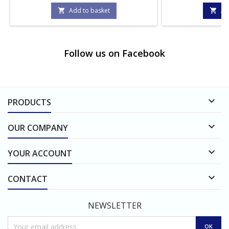
Add to basket
Ad


Follow us on Facebook

PRODUCTS

OUR COMPANY

YOUR ACCOUNT

CONTACT
NEWSLETTER