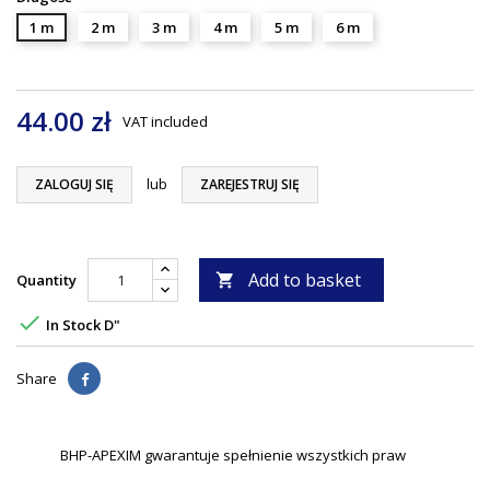
1 m
2 m
3 m
4 m
5 m
6 m
44.00 zł
VAT included
lub
ZALOGUJ SIĘ
ZAREJESTRUJ SIĘ
Add to basket
Quantity


In Stock D"
Share
BHP-APEXIM gwarantuje spełnienie wszystkich praw