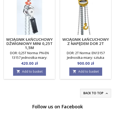
WCIĄGNIK ŁAŃCUCHOWY
WCIĄGNIK ŁAŃCUCHOWY
DŻWIGNIOWY MINI 0,25T
Z NAPĘDEM DOR 2T
1,5M
DOR: 0,25T Norma: PN-EN
DOR: 2T Norma: EN13157
13157 jednostka miary:
Jednostka miary: sztuka
sztuka
Price
Price
420.00 zł
900.00 zł
Add to basket
Add to basket


BACK TO TOP

Follow us on Facebook