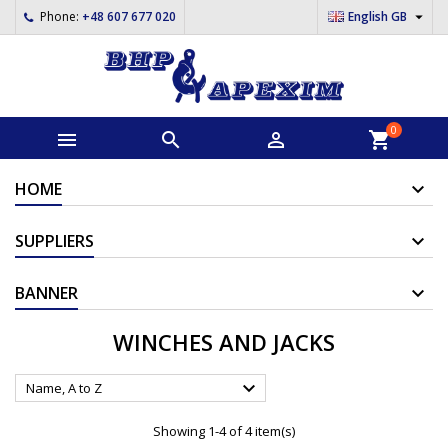

Phone:
+48 607 677 020
English GB
0



shopping_cart
HOME
SUPPLIERS
BANNER
WINCHES AND JACKS

Name, A to Z
Showing 1-4 of 4 item(s)