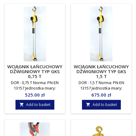
WCIĄGNIK ŁAŃCUCHOWY
WCIĄGNIK ŁAŃCUCHOWY
DŹWIGNIOWY TYP GKS
DŹWIGNIOWY TYP GKS
0,75 T
1,5 T
DOR : 0,75 T Norma: PN-EN
DOR : 1,5 T Norma: PN-EN
13157 Jednostka miary:
13157 Jednostka miary:
sztuka
sztuka
Price
Price
525.00 zł
675.00 zł
Add to basket
Add to basket

