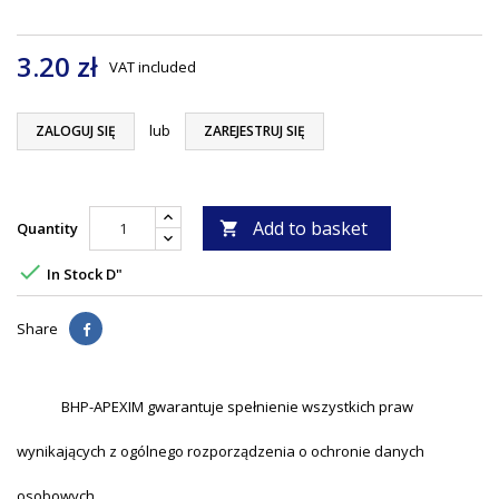
3.20 zł
VAT included
lub
ZALOGUJ SIĘ
ZAREJESTRUJ SIĘ
Add to basket
Quantity


In Stock D"
Share
BHP-APEXIM gwarantuje spełnienie wszystkich praw
wynikających z ogólnego rozporządzenia o ochronie danych
osobowych.