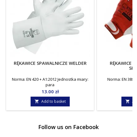
RĘKAWICE SPAWALNICZE WELDER
RĘKAWICE O
SK
Norma: EN 420 + A1:2012 Jednostka miary:
Norma: EN 388Je
para
Price
P
13.00 zł
7
Add to basket
Ad


Follow us on Facebook