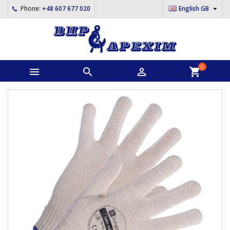

Phone:
+48 607 677 020
English GB
0



shopping_cart