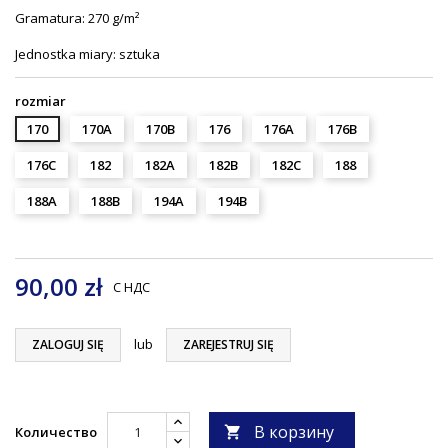
Gramatura: 270 g/m²
Jednostka miary: sztuka
rozmiar
170
170A
170B
176
176A
176B
176C
182
182A
182B
182C
188
188A
188B
194A
194B
90,00 zł
С НДС
lub
ZALOGUJ SIĘ
ZAREJESTRUJ SIĘ
В корзину
Количество
