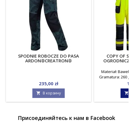
SPODNIE ROBOCZE DO PASA
COPY OF SP
ARDON®CREATRON®
OGRODNICZK
F
Materiał: Bawełna
Gramatura: 260 g ⁄
ISO 20471:2013, J
Цена
Це
235,00 zł
15
В корзину
В


Присоединяйтесь к нам в Facebook