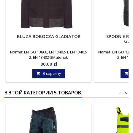
BLUZA ROBOCZA GLADIATOR
SPODNIE RO
GLA
Norma: EN ISO 13868, EN 13402-1, EN 13402-
Norma: EN ISO 1368
2, EN 13402-3Materiał:
2, EN 13
80%poliester/20%bawełnaGramatura: 270
80%poliester/20%
Цена
Ц
80,00 zł
70
g/m²Jednostka mary: Sztuka
g/m²Jednost
В корзину
В


В ЭТОЙ КАТЕГОРИИ 5 ТОВАРОВ:
<
>