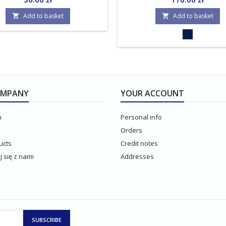
Add to basket
Add to basket


Granatowy
OMPANY
YOUR ACCOUNT
n
Personal info
Orders
ucts
Credit notes
 się z nami
Addresses