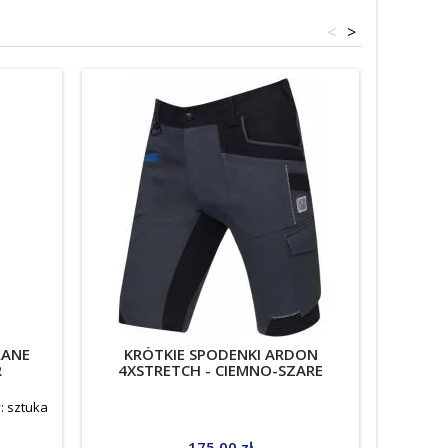
<
>
LANE
KRÓTKIE SPODENKI ARDON
SPO
R
4XSTRETCH - CIEMNO-SZARE
ARDO
: sztuka
Price
175.00 zł