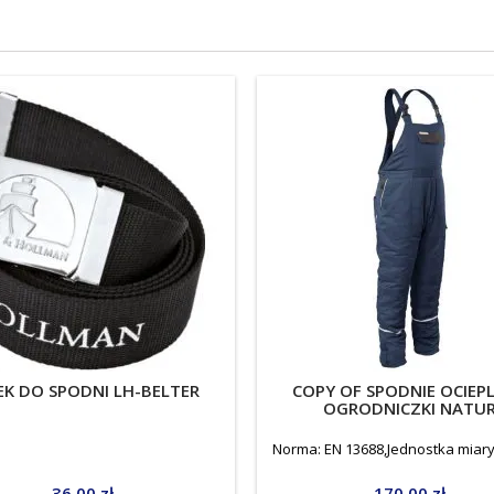
EK DO SPODNI LH-BELTER
COPY OF SPODNIE OCIEP
OGRODNICZKI NATU
Norma: EN 13688,Jednostka miary
Price
Price
36.00 zł
170.00 zł