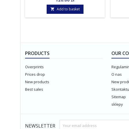
Add to basket

PRODUCTS
OUR C
Overprints
Regulami
Prices drop
O nas
New products
New prod
Best sales
Skontaktuj
Sitemap
sklepy
NEWSLETTER