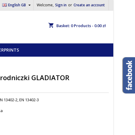

English GB
Welcome,
Sign in
or
Create an account
shopping_cart
Basket:
0
Products - 0.00 zł
ERPRINTS
grodniczki GLADIATOR
N 13402-2, EN 13402-3
na