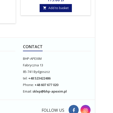
Add to basket

CONTACT
BHP-APEXIM
Fabryczna 13
85-741 Bydgoszcz
tel:
+48
523422486
Phone:
+48 607 677 020
Email:
sklep@bhp-apexim.pl
FOLLOW US