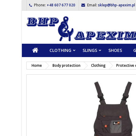
Phone:
+48 607 677 020
Email:
sklep@bhp-apexim.pl
CLOTHING
SLINGS
SHOES
G
Home
Body protection
Clothing
Protective 