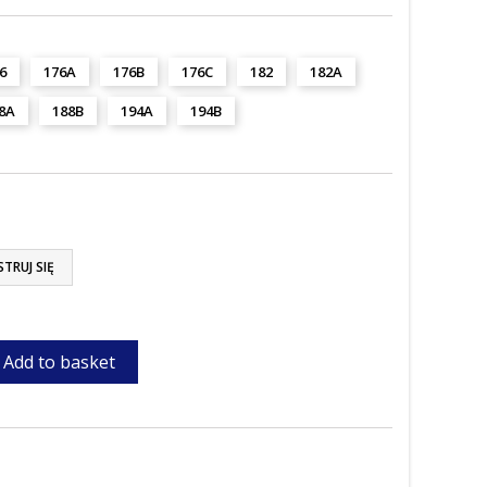
6
176A
176B
176C
182
182A
8A
188B
194A
194B
STRUJ SIĘ
Add to basket