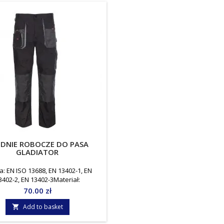
DNIE ROBOCZE DO PASA
GLADIATOR
: EN ISO 13688, EN 13402-1, EN
3402-2, EN 13402-3Materiał:
ester/20%bawełnaGramatura: 270
Price
70.00 zł
/m²Jednostka miary: sztuka
Add to basket
