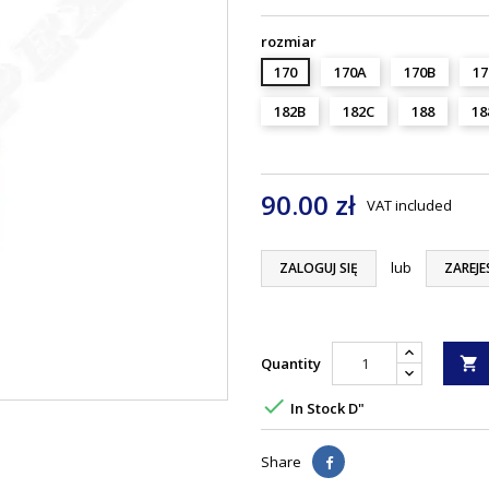
rozmiar
170
170A
170B
17
182B
182C
188
18
90.00 zł
VAT included
lub
ZALOGUJ SIĘ
ZAREJE
Quantity


In Stock D"
Share