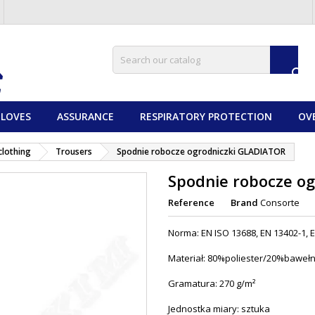

LOVES
ASSURANCE
RESPIRATORY PROTECTION
OV
clothing
Trousers
Spodnie robocze ogrodniczki GLADIATOR
Spodnie robocze o
Reference
Brand
Consorte
Norma: EN ISO 13688, EN 13402-1, E
Materiał: 80%poliester/20%baweł
Gramatura: 270 g/m²
Jednostka miary: sztuka