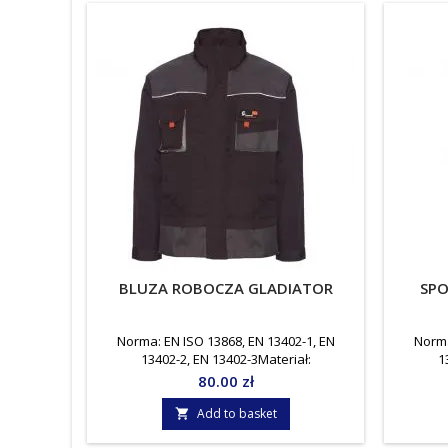
BLUZA ROBOCZA GLADIATOR
SPO
Norma: EN ISO 13868, EN 13402-1, EN
Norma
13402-2, EN 13402-3Materiał:
1
80%poliester/20%bawełnaGramatura: 270
80%poli
Price
80.00 zł
g/m²Jednostka mary: Sztuka
g
Add to basket
