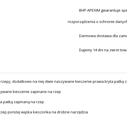
BHP-APEXIM gwarantuje spe
rozporządzenia o ochronie danyc
Darmowa dostawa dla zamówi
Dajemy 14 dni na zwrot tow
 rzepy, dodatkowo na niej dwie naszywane kieszenie prawa kryta patką z
zywane kieszenie zapinane na rzep
a patką zapinaną na rzep
 rzep poniżej wąska kieszonka na drobne narzędzia