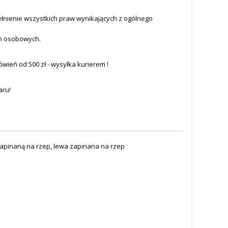
łnienie wszystkich praw wynikających z ogólnego
h osobowych.
eń od 500 zł - wysyłka kurierem !
aru!
apinaną na rzep, lewa zapinana na rzep