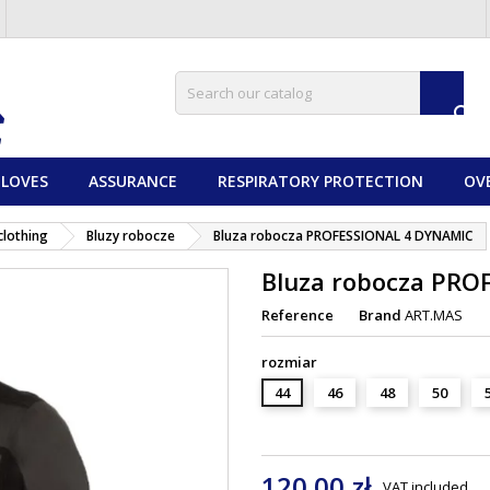

LOVES
ASSURANCE
RESPIRATORY PROTECTION
OV
clothing
Bluzy robocze
Bluza robocza PROFESSIONAL 4 DYNAMIC
Bluza robocza PR
Reference
Brand
ART.MAS
rozmiar
44
46
48
50
120.00 zł
VAT included