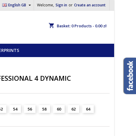

English GB
Welcome,
Sign in
or
Create an account
shopping_cart
Basket:
0
Products - 0.00 zł
ERPRINTS
OFESSIONAL 4 DYNAMIC
52
54
56
58
60
62
64