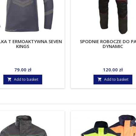
LKA T ERMOAKTYWNA SEVEN
SPODNIE ROBOCZE DO PA
KINGS
DYNAMIC
Price
Price
79.00 zł
120.00 zł
Add to basket
Add to basket

