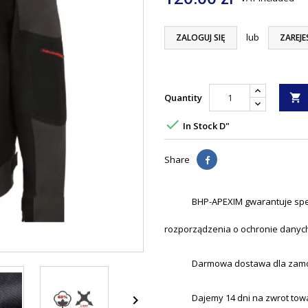
lub
ZALOGUJ SIĘ
ZAREJE
Quantity


In Stock D"
Share
BHP-APEXIM gwarantuje spe
rozporządzenia o ochronie danyc
Darmowa dostawa dla zamówi
Dajemy 14 dni na zwrot tow
