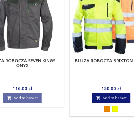
A ROBOCZA SEVEN KINGS
BLUZA ROBOCZA BRIXTON 
ONYX
Price
Price
116.00 zł
150.00 zł
Add to basket
Add to basket


Orange
Yellow