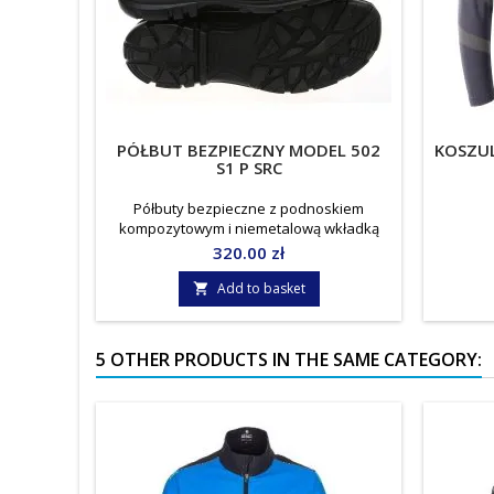
PÓŁBUT BEZPIECZNY MODEL 502
KOSZU
S1 P SRC
Półbuty bezpieczne z podnoskiem
kompozytowym i niemetalową wkładką
antyprzebiciową Norma: EN ISO 20345
Price
320.00 zł
jednostka miary: para
Add to basket

5 OTHER PRODUCTS IN THE SAME CATEGORY: