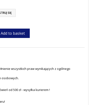
STRUJ SIĘ
Add to basket
łnienie wszystkich praw wynikających z ogólnego
h osobowych.
eń od 500 zł - wysyłka kurierem !
aru!