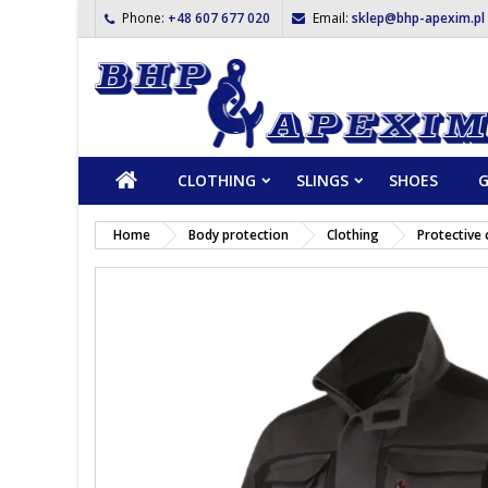
Phone:
+48 607 677 020
Email:
sklep@bhp-apexim.pl
CLOTHING
SLINGS
SHOES
G
Home
Body protection
Clothing
Protective 