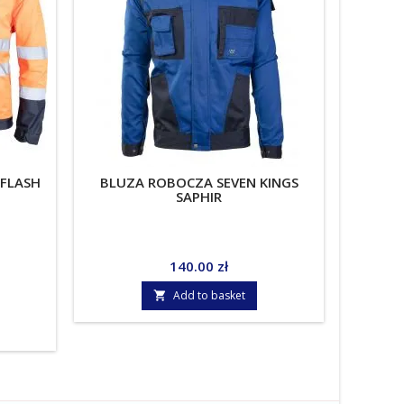
FLASH
BLUZA ROBOCZA SEVEN KINGS
BL
SAPHIR
4
Price
140.00 zł
Add to basket
