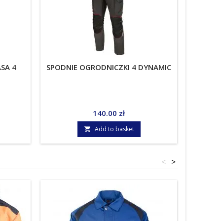
SA 4
SPODNIE OGRODNICZKI 4 DYNAMIC
Price
140.00 zł
Add to basket

<
>