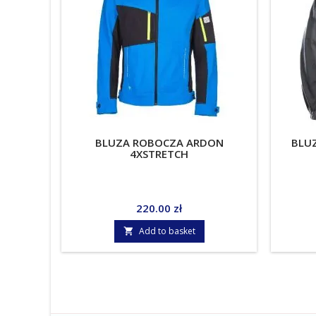
BLUZA ROBOCZA ARDON
BLUZ
4XSTRETCH
Price
220.00 zł
Add to basket
