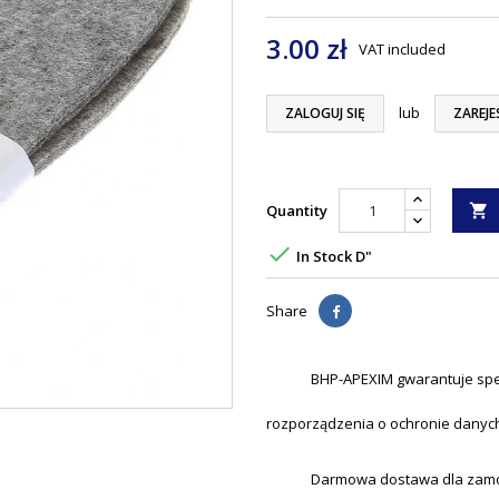
3.00 zł
VAT included
lub
ZALOGUJ SIĘ
ZAREJE
Quantity


In Stock D"
Share
BHP-APEXIM gwarantuje spe
rozporządzenia o ochronie danyc
Darmowa dostawa dla zamówi