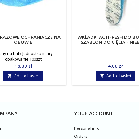
ORAZOWE OCHRANIACZE NA
WKŁADKI ACTIFRESH DO B
OBUWIE
SZABLON DO CIĘCIA - NIEB
ony na buty Jednostka miary:
opakowanie 100szt
Price
Price
16.00 zł
4.00 zł
Add to basket
Add to basket


OMPANY
YOUR ACCOUNT
n
Personal info
Orders