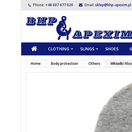
Phone:
+48 607 677 020
Email:
sklep@bhp-apexim.pl
CLOTHING
SLINGS
SHOES
G
Home
Body protection
Others
Wkładki fil