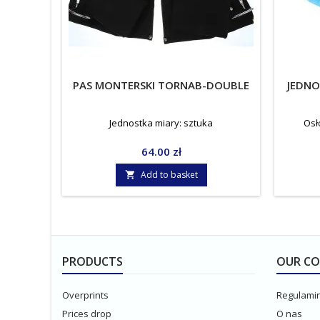
PAS MONTERSKI TORNAB-DOUBLE
JEDN
Jednostka miary: sztuka
Osł
Price
64.00 zł
Add to basket

PRODUCTS
OUR C
Overprints
Regulami
Prices drop
O nas