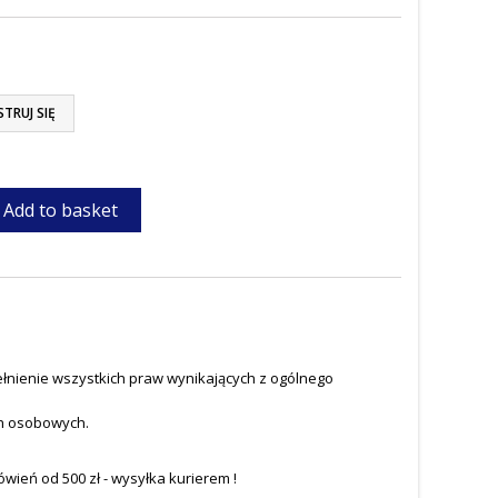
STRUJ SIĘ
Add to basket
łnienie wszystkich praw wynikających z ogólnego
h osobowych.
eń od 500 zł - wysyłka kurierem !