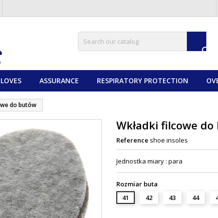

LOVES
ASSURANCE
RESPIRATORY PROTECTION
OV
cowe do butów
Wkładki filcowe do
Reference
shoe insoles
Jednostka miary : para
Rozmiar buta
41
42
43
44