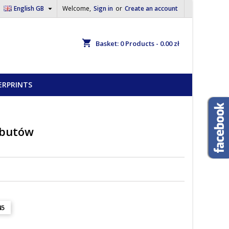

English GB
Welcome,
Sign in
or
Create an account
shopping_cart
Basket:
0
Products - 0.00 zł
ERPRINTS
 butów
45