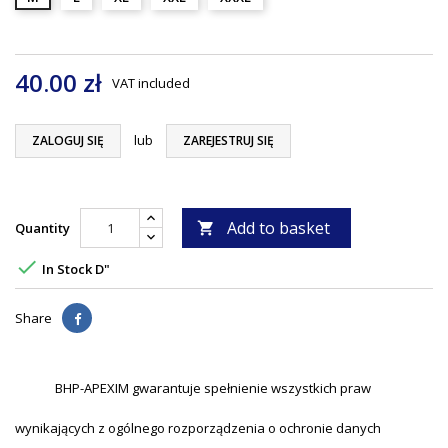
40.00 zł
VAT included
lub
ZALOGUJ SIĘ
ZAREJESTRUJ SIĘ
Add to basket
Quantity


In Stock D"
Share
BHP-APEXIM gwarantuje spełnienie wszystkich praw
wynikających z ogólnego rozporządzenia o ochronie danych