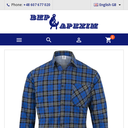

Phone:
+48 607 677 020
English GB
0



shopping_cart