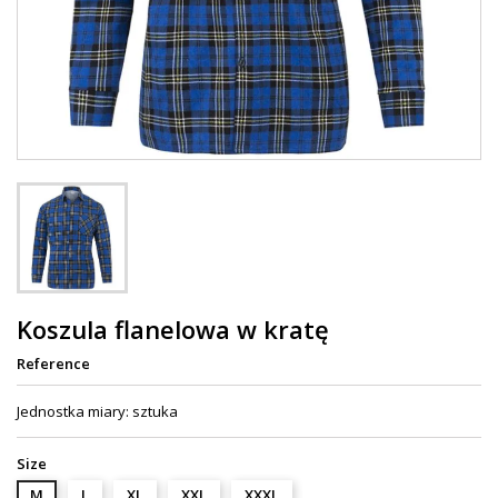
Koszula flanelowa w kratę
Reference
Jednostka miary: sztuka
Size
M
L
XL
XXL
XXXL