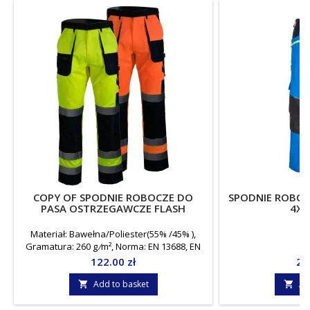
COPY OF SPODNIE ROBOCZE DO
SPODNIE ROBOC
PASA OSTRZEGAWCZE FLASH
4XS
Materiał: Bawełna/Poliester(55% /45% ),
Gramatura: 260 g ⁄m², Norma: EN 13688, EN
ISO 20471:2013, Jednostka miary: para
Price
Pri
122.00 zł
21
Add to basket
Ad

