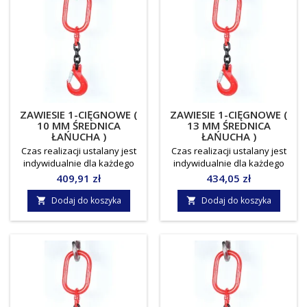
ZAWIESIE 1-CIĘGNOWE (
ZAWIESIE 1-CIĘGNOWE (
10 MM ŚREDNICA
13 MM ŚREDNICA
ŁAŃUCHA )
ŁAŃUCHA )
Czas realizacji ustalany jest
Czas realizacji ustalany jest
indywidualnie dla każdego
indywidualnie dla każdego
zamówienia.Towar do
zamówienia.Towar do
Cena
Cena
409,91 zł
434,05 zł
odbioru osobistego, lub
odbioru osobistego, lub
indywidualnie ustalany koszt
indywidualnie ustalany koszt
Dodaj do koszyka
Dodaj do koszyka


dostawy !!! Norma: EN818-
dostawy !!! Norma: EN818-
4Średnica łańcucha: 10
4Średnica łańcucha: 13
mmWLL/DOR: 3,15
mmWLL/DOR: 5,3
tonyJednostka miary: sztuka
tonyJednostka miary: sztuka