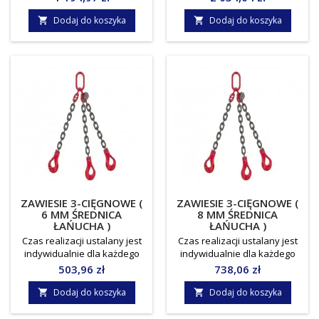
odbioru osobistego, lub
odbioru osobistego, lub
indywidualnie ustalany koszt
indywidualnie ustalany koszt
Dodaj do koszyka
Dodaj do koszyka


dostawy !!! Norma: EN818-
dostawy !!! Norma: EN818-
4Średnica łańcucha: 10
4Średnica łańcucha: 13
mmWLL/DOR: 6,7/4,75
mmWLL/DOR: 7,5/5,3
tonyJednostka miary: sztuka
tonyJednostka miary: sztuka
ZAWIESIE 3-CIĘGNOWE (
ZAWIESIE 3-CIĘGNOWE (
6 MM ŚREDNICA
8 MM ŚREDNICA
ŁAŃUCHA )
ŁAŃUCHA )
Czas realizacji ustalany jest
Czas realizacji ustalany jest
indywidualnie dla każdego
indywidualnie dla każdego
zamówienia.Towar do
zamówienia.Towar do
Cena
Cena
503,96 zł
738,06 zł
odbioru osobistego, lub
odbioru osobistego, lub
indywidualnie ustalany koszt
indywidualnie ustalany koszt
Dodaj do koszyka
Dodaj do koszyka


dostawy !!! Norma: EN818-
dostawy !!! Norma: EN818-
4Średnica łańcucha: 6
4Średnica łańcucha: 8