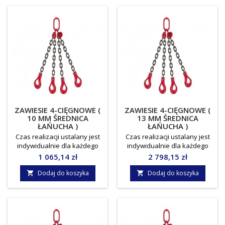
mmWLL/DOR: 1,6/1,12
mmWLL/DOR: 2,8/2,0
tonyJednostka miary: sztuka
tonyJednostka miary: sztuka
ZAWIESIE 4-CIĘGNOWE (
ZAWIESIE 4-CIĘGNOWE (
10 MM ŚREDNICA
13 MM ŚREDNICA
ŁAŃUCHA )
ŁAŃUCHA )
Czas realizacji ustalany jest
Czas realizacji ustalany jest
indywidualnie dla każdego
indywidualnie dla każdego
zamówienia.Towar do
zamówienia.Towar do
Cena
Cena
1 065,14 zł
2 798,15 zł
odbioru osobistego, lub
odbioru osobistego, lub
indywidualnie ustalany koszt
indywidualnie ustalany koszt
Dodaj do koszyka
Dodaj do koszyka


dostawy !!! Norma: EN818-
dostawy !!! Norma: EN818-
4Średnica łańcucha: 10
4Średnica łańcucha: 13
mmWLL/DOR: 6,7/4,75
mmWLL/DOR: 11,2/8,0
tonyJednostka miary: sztuka
tonyJednostka miary: sztuka