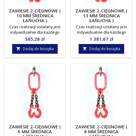
ZAWIESIE 2-CIĘGNOWE (
ZAWIESIE 2-CIĘGNOWE (
10 MM ŚREDNICA
13 MM ŚREDNICA
ŁAŃUCHA )
ŁAŃUCHA )
Czas realizacji ustalany jest
Czas realizacji ustalany jest
indywidualnie dla każdego
indywidualnie dla każdego
zamówienia.Towar do
zamówienia.Towar do
Cena
Cena
585,28 zł
1 381,67 zł
odbioru osobistego, lub
odbioru osobistego, lub
indywidualnie ustalany koszt
indywidualnie ustalany koszt
Dodaj do koszyka
Dodaj do koszyka


dostawy !!! Norma: EN818-
dostawy !!! Norma: EN818-
4Średnica łańcucha: 10
4Średnica łańcucha: 13
mmWLL/DOR: 4,2/3,15
mmWLL/DOR: 7,5/5,3
tonyJednostka miary: sztuka
tonyJednostka miary: sztuka
ZAWIESIE 2-CIĘGNOWE (
ZAWIESIE 2-CIĘGNOWE (
6 MM ŚREDNICA
8 MM ŚREDNICA