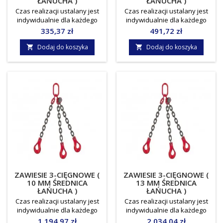
ŁAŃUCHA )
ŁAŃUCHA )
Czas realizacji ustalany jest
Czas realizacji ustalany jest
indywidualnie dla każdego
indywidualnie dla każdego
zamówienia.Towar do
zamówienia. Towar do
Cena
Cena
335,37 zł
491,72 zł
odbioru osobistego, lub
odbioru osobistego, lub
indywidualnie ustalany koszt
indywidualnie ustalany koszt
Dodaj do koszyka
Dodaj do koszyka


dostawy !!! Norma: EN818-
dostawy !!! Norma: EN818-
4Średnica łańcucha: 6
4Średnica łańcucha: 8
mmWLL/DOR: 1,6/ 1,12
mmWLL/DOR: 2,8 / 2,0
tonyJednostka miary: sztuka
tonyJednostka miary: sztuka
ZAWIESIE 3-CIĘGNOWE (
ZAWIESIE 3-CIĘGNOWE (
10 MM ŚREDNICA
13 MM ŚREDNICA
ŁAŃUCHA )
ŁAŃUCHA )
Czas realizacji ustalany jest
Czas realizacji ustalany jest
indywidualnie dla każdego
indywidualnie dla każdego
zamówienia.Towar do
zamówienia.Towar do
Cena
Cena
1 194,97 zł
2 034,04 zł