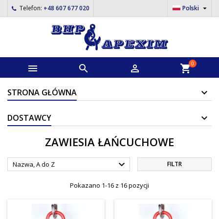

Telefon:
+48 607 677 020
Polski
0



shopping_cart
STRONA GŁÓWNA
DOSTAWCY
ZAWIESIA ŁAŃCUCHOWE

Nazwa, A do Z
FILTR
Pokazano 1-16 z 16 pozycji