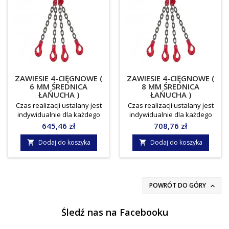
ZAWIESIE 4-CIĘGNOWE (
ZAWIESIE 4-CIĘGNOWE (
6 MM ŚREDNICA
8 MM ŚREDNICA
ŁAŃUCHA )
ŁAŃUCHA )
Czas realizacji ustalany jest
Czas realizacji ustalany jest
indywidualnie dla każdego
indywidualnie dla każdego
zamówienia.UWAGA ! Towar
zamówienia.Towar do
Cena
Cena
645,46 zł
708,76 zł
do odbioru osobistego, lub
odbioru osobistego, lub
indywidualnie ustalany koszt
indywidualnie ustalany koszt
Dodaj do koszyka
Dodaj do koszyka


dostawy !!! Norma: EN818-
dostawy !!! Norma: EN818-
4Średnica łańcucha: 6
4Średnica łańcucha: 8
mmWLL/DOR: 2,3/1,6
mmWLL/DOR: 4,25/3,0
tonyJednostka miary: sztuka
tonyJednostka miary: sztuka
POWRÓT DO GÓRY

Śledź nas na Facebooku