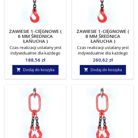
ZAWIESIE 1-CIĘGNOWE (
ZAWIESIE 1-CIĘGNOWE (
6 MM ŚREDNICA
8 MM ŚREDNICA
ŁAŃUCHA )
ŁAŃUCHA )
Czas realizacji ustalany jest
Czas realizacji ustalany jest
indywidualnie dla każdego
indywidualnie dla każdego
zamówienia.Towar do
zamówienia. Towar do
Cena
Cena
188,56 zł
260,62 zł
odbioru osobistego, lub
odbioru osobistego, lub
indywidualnie ustalany koszt
indywidualnie ustalany koszt
Dodaj do koszyka
Dodaj do koszyka


dostawy !!! Norma: EN818-
dostawy !!! Norma: EN818-
4Średnica łańcucha: 6
4Średnica łańcucha: 8
mmWLL/DOR: 1,12
mmWLL/DOR: 2,0
tonyJednostka miary: sztuka
tonyJednostka miary: sztuka