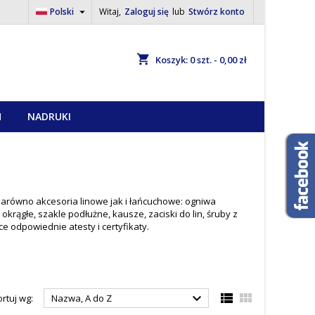

Polski
Witaj,
Zaloguj się
lub
Stwórz konto
shopping_cart
Koszyk:
0
szt. - 0,00 zł
H
NADRUKI
 zarówno akcesoria linowe jak i łańcuchowe: ogniwa
okrągłe, szakle podłużne, kausze, zaciski do lin, śruby z
e odpowiednie atesty i certyfikaty.



rtuj wg:
Nazwa, A do Z