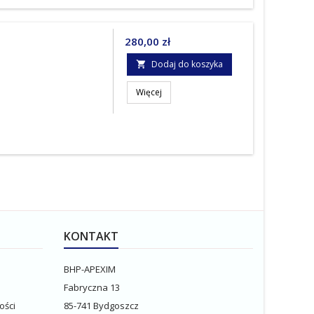
Cena
280,00 zł
Dodaj do koszyka

Więcej
KONTAKT
BHP-APEXIM
Fabryczna 13
ości
85-741 Bydgoszcz