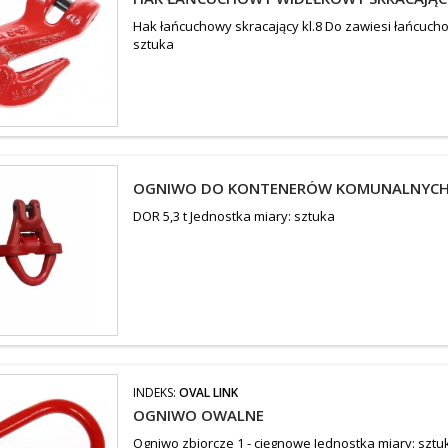
Hak łańcuchowy skracający kl.8 Do zawiesi łańcuch
sztuka
OGNIWO DO KONTENERÓW KOMUNALNYCH 
DOR 5,3 t Jednostka miary: sztuka
INDEKS:
OVAL LINK
OGNIWO OWALNE
Ogniwo zbiorcze 1 - cięgnowe Jednostka miary: sztu