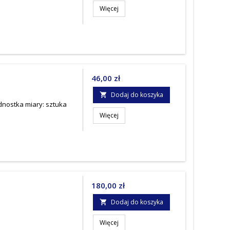
Więcej
Cena
46,00 zł
Dodaj do koszyka

dnostka miary: sztuka
Więcej
Cena
180,00 zł
Dodaj do koszyka

Więcej