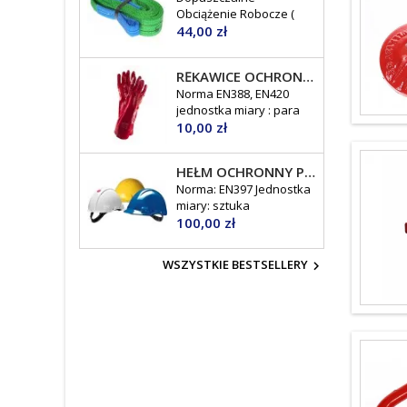
Obciążenie Robocze (
Cena
DOR ) : 2 tony jednostka
44,00 zł
miary: sztuka
RĘKAWICE OCHRONNE POWLEKANE PCV POLYRED 45 CM
Norma EN388, EN420
jednostka miary : para
Cena
10,00 zł
HEŁM OCHRONNY PELTOR G3000CUV
Norma: EN397 Jednostka
miary: sztuka
Cena
100,00 zł
WSZYSTKIE BESTSELLERY
