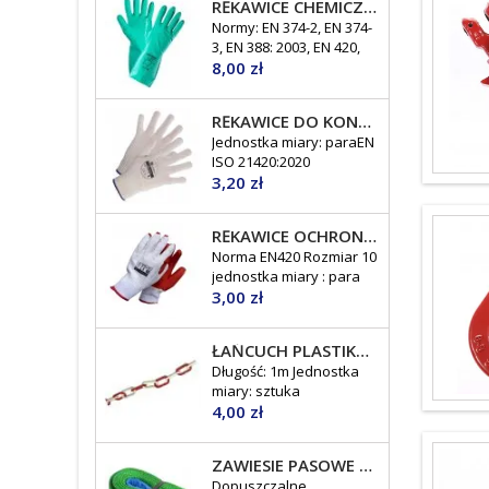
RĘKAWICE CHEMICZNE SUMMITECH SUMIGREEN PRO. GT-F-07 C
Normy: EN 374-2, EN 374-
3, EN 388: 2003, EN 420,
Cena
EN 374 rozmiar 9-10
8,00 zł
jednostka miary : para
RĘKAWICE DO KONTAKTU Z ŻYWNOŚCIĄ SWG-MELS
Jednostka miary: paraEN
ISO 21420:2020
Cena
3,20 zł
RĘKAWICE OCHRONNE POWLEKANE LATEKSEM X-BRUK BRUKARSKIE
Norma EN420 Rozmiar 10
jednostka miary : para
Cena
3,00 zł
ŁAŃCUCH PLASTIKOWY BIAŁO-CZERWONY
Długość: 1m Jednostka
miary: sztuka
Cena
4,00 zł
ZAWIESIE PASOWE 2T
Dopuszczalne