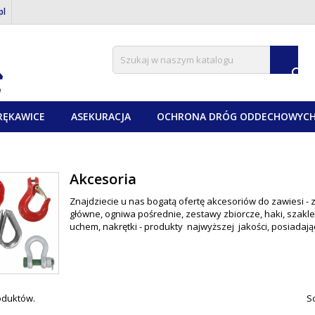
pl

RĘKAWICE
ASEKURACJA
OCHRONA DRÓG ODDECHOWYC
Akcesoria
Znajdziecie u nas bogatą ofertę akcesoriów do zawiesi -
główne, ogniwa pośrednie, zestawy zbiorcze, haki, szakle 
uchem, nakrętki - produkty najwyższej jakości, posiadając
roduktów.
So