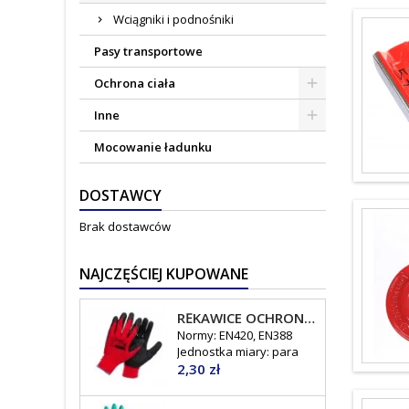
Wciągniki i podnośniki
Pasy transportowe
Ochrona ciała
Inne
Mocowanie ładunku
DOSTAWCY
Brak dostawców
NAJCZĘŚCIEJ KUPOWANE
RĘKAWICE OCHRONNE POWLEKANE LATEKSEM X-LATOS
Normy: EN420, EN388
Jednostka miary: para
Cena
2,30 zł