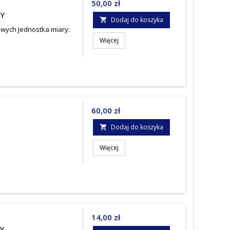
Cena
50,00 zł
NY
Dodaj do koszyka

owych Jednostka miary:
Więcej
Cena
60,00 zł
Dodaj do koszyka

Więcej
Cena
14,00 zł
Y