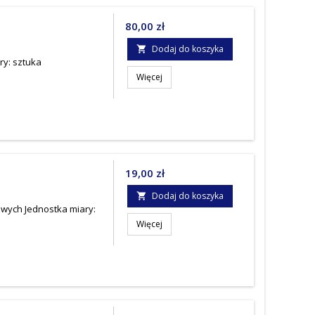
Cena
80,00 zł
Dodaj do koszyka

ry: sztuka
Więcej
Cena
19,00 zł
Dodaj do koszyka

owych Jednostka miary:
Więcej