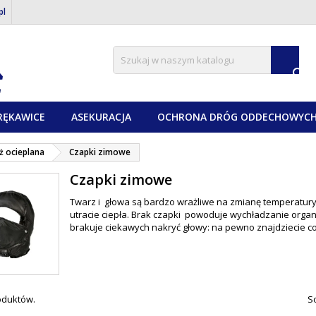
pl

RĘKAWICE
ASEKURACJA
OCHRONA DRÓG ODDECHOWYC
ż ocieplana
Czapki zimowe
Czapki zimowe
Twarz i głowa są bardzo wrażliwe na zmianę temperatury, 
utracie ciepła. Brak czapki powoduje wychładzanie organ
brakuje ciekawych nakryć głowy: na pewno znajdziecie coś
roduktów.
So