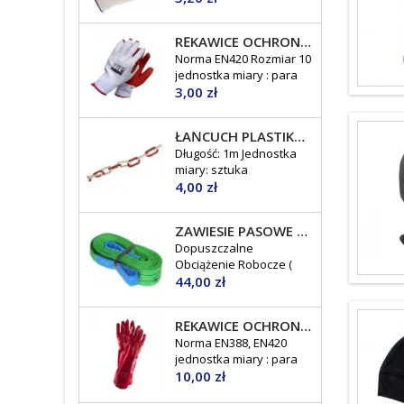
RĘKAWICE OCHRONNE POWLEKANE LATEKSEM X-BRUK BRUKARSKIE
Norma EN420 Rozmiar 10
jednostka miary : para
Cena
3,00 zł
ŁAŃCUCH PLASTIKOWY BIAŁO-CZERWONY
Długość: 1m Jednostka
miary: sztuka
Cena
4,00 zł
ZAWIESIE PASOWE 2T
Dopuszczalne
Obciążenie Robocze (
Cena
DOR ) : 2 tony jednostka
44,00 zł
miary: sztuka
RĘKAWICE OCHRONNE POWLEKANE PCV POLYRED 45 CM
Norma EN388, EN420
jednostka miary : para
Cena
10,00 zł