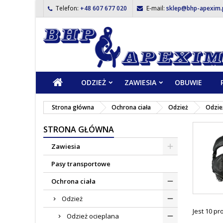
Telefon:
+48 607 677 020
E-mail:
sklep@bhp-apexim.
ODZIEŻ
ZAWIESIA
OBUWIE
Strona główna
Ochrona ciała
Odzież
Odzie
STRONA GŁÓWNA
Zawiesia
Pasy transportowe
Ochrona ciała
Odzież
Jest 10 p
Odzież ocieplana