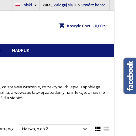

Polski
Witaj,
Zaloguj się
lub
Stwórz konto
shopping_cart
Koszyk:
0
szt. - 0,00 zł
H
NADRUKI
co sprawia wrażenie, że zakrycie ich lepiej zapobiega
izmu, a wówczas łatwiej zapadamy na infekcje. U nas nie
 dla siebie!



rtuj wg:
Nazwa, A do Z