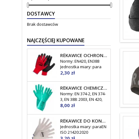
DOSTAWCY
Brak dostawców
NAJCZĘŚCIEJ KUPOWANE
RĘKAWICE OCHRONNE POWLEKANE LATEKSEM X-LATOS
Normy: EN420, EN388
Jednostka miary: para
Cena
2,30 zł
RĘKAWICE CHEMICZNE SUMMITECH SUMIGREEN PRO. GT-F-07 C
Normy: EN 374-2, EN 374-
3, EN 388: 2003, EN 420,
Cena
EN 374 rozmiar 9-10
8,00 zł
jednostka miary : para
RĘKAWICE DO KONTAKTU Z ŻYWNOŚCIĄ SWG-MELS
Jednostka miary: paraEN
ISO 21420:2020
Cena
3,20 zł