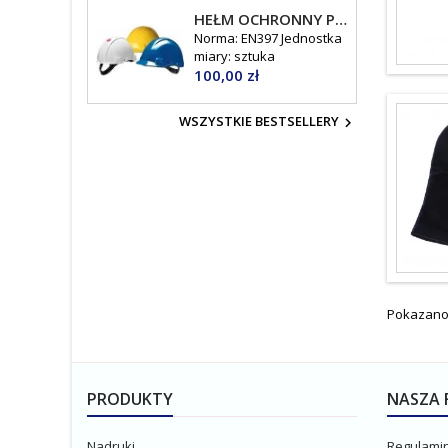
HEŁM OCHRONNY PELTOR G3000CUV
Norma: EN397 Jednostka
miary: sztuka
Cena
100,00 zł
WSZYSTKIE BESTSELLERY

Pokazano 
PRODUKTY
NASZA 
Nadruki
Regulami