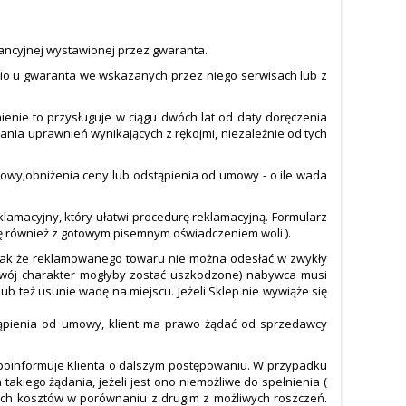
ancyjnej wystawionej przez gwaranta.
nio u gwaranta we wskazanych przez niego serwisach lub z
enie to przysługuje w ciągu dwóch lat od daty doręczenia
nia uprawnień wynikających z rękojmi, niezależnie od tych
nowy;obniżenia ceny lub odstąpienia od umowy - o ile wada
klamacyjny, który ułatwi procedurę reklamacyjną. Formularz
ję również z gotowym pisemnym oświadczeniem woli ).
 tak że reklamowanego towaru nie można odesłać w zwykły
a swój charakter mogłyby zostać uszkodzone) nabywca musi
 też usunie wadę na miejscu. Jeżeli Sklep nie wywiąże się
stąpienia od umowy, klient ma prawo żądać od sprzedawcy
 i poinformuje Klienta o dalszym postępowaniu. W przypadku
iego żądania, jeżeli jest ono niemożliwe do spełnienia (
nych kosztów w porównaniu z drugim z możliwych roszczeń.