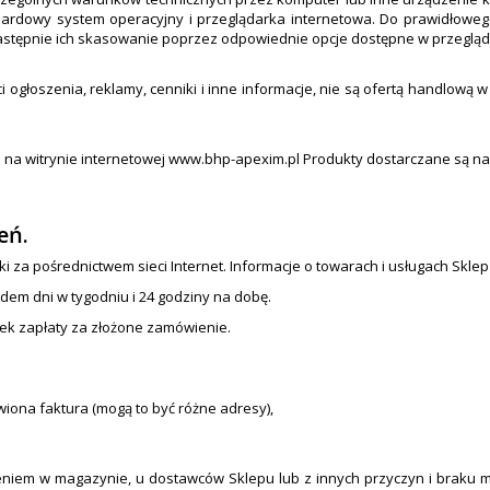
ndardowy system operacyjny i przeglądarka internetowa. Do prawidłoweg
 następnie ich skasowanie poprzez odpowiednie opcje dostępne w przeglą
ogłoszenia, reklamy, cenniki i inne informacje, nie są ofertą handlową w
e na witrynie internetowej www.bhp-apexim.pl Produkty dostarczane są na 
eń.
ki za pośrednictwem sieci Internet. Informacje o towarach i usługach Skle
dem dni w tygodniu i 24 godziny na dobę.
zek zapłaty za złożone zamówienie.
iona faktura (mogą to być różne adresy),
iem w magazynie, u dostawców Sklepu lub z innych przyczyn i braku możl