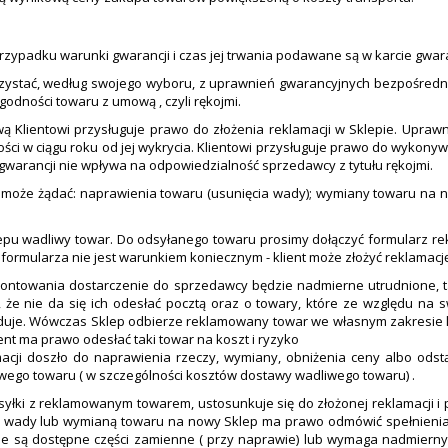
rzypadku warunki gwarancji i czas jej trwania podawane są w karcie gwar
korzystać, według swojego wyboru, z uprawnień gwarancyjnych bezpośred
odności towaru z umową , czyli rękojmi.
 Klientowi przysługuje prawo do złożenia reklamacji w Sklepie. Uprawni
i w ciągu roku od jej wykrycia. Klientowi przysługuje prawo do wykonywa
warancji nie wpływa na odpowiedzialność sprzedawcy z tytułu rękojmi.
cy może żądać: naprawienia towaru (usunięcia wady); wymiany towaru na 
lepu wadliwy towar. Do odsyłanego towaru prosimy dołączyć formularz re
 formularza nie jest warunkiem koniecznym - klient może złożyć reklamac
zamontowania dostarczenie do sprzedawcy będzie nadmierne utrudnione,
e, że nie da się ich odesłać pocztą oraz o towary, które ze względu n
duje. Wówczas Sklep odbierze reklamowany towar we własnym zakresie lub
ent ma prawo odesłać taki towar na koszt i ryzyko
amacji doszło do naprawienia rzeczy, wymiany, obniżenia ceny albo od
wego towaru ( w szczególności kosztów dostawy wadliwego towaru) .
zesyłki z reklamowanym towarem, ustosunkuje się do złożonej reklamacji
 wady lub wymianą towaru na nowy Sklep ma prawo odmówić spełnienia tak
 nie są dostępne części zamienne ( przy naprawie) lub wymaga nadmier