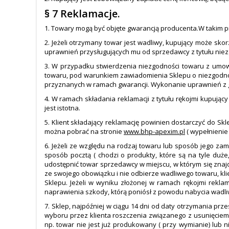
§ 7 Reklamacje.
1. Towary mogą być objęte gwarancją producenta.W takim p
2. Jeżeli otrzymany towar jest wadliwy, kupujący może s
uprawnień przysługujących mu od sprzedawcy z tytułu niezg
3. W przypadku stwierdzenia niezgodności towaru z umową
towaru, pod warunkiem zawiadomienia Sklepu o niezgodnośc
przyznanych w ramach gwarancji. Wykonanie uprawnień z g
4. W ramach składania reklamacji z tytułu rękojmi kupują
jest istotna.
5. Klient składający reklamację powinien dostarczyć do Sk
można pobrać na stronie
www.bhp-apexim.pl
( wypełnienie
6. Jeżeli ze względu na rodzaj towaru lub sposób jego 
sposób pocztą ( chodzi o produkty, które są na tyle duż
udostępnić towar sprzedawcy w miejscu, w którym się znaj
ze swojego obowiązku i nie odbierze wadliwego towaru, kli
Sklepu. Jeżeli w wyniku złożonej w ramach rękojmi rekl
naprawienia szkody, którą poniósł z powodu nabycia wadli
7. Sklep, najpóźniej w ciągu 14 dni od daty otrzymania pr
wyboru przez klienta roszczenia związanego z usunięciem
np. towar nie jest już produkowany ( przy wymianie) lub