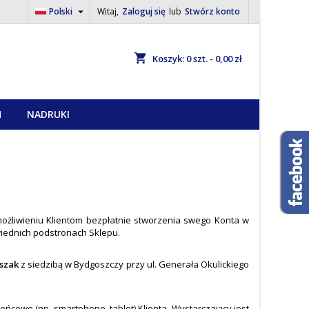

Polski
Witaj,
Zaloguj się
lub
Stwórz konto
shopping_cart
Koszyk:
0
szt. - 0,00 zł
H
NADRUKI
możliwieniu Klientom bezpłatnie stworzenia swego Konta w
iednich podstronach Sklepu.
szak
z siedzibą w Bydgoszczy przy ul. Generała Okulickiego
ńcowe (np. smartphone, tablet) Klienta. Wystarczający jest