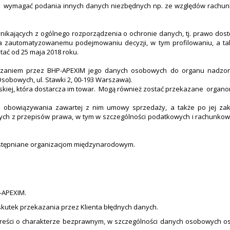
że wymagać podania innych danych niezbędnych np. ze względów rachu
ikających z ogólnego rozporządzenia o ochronie danych, tj. prawo dostę
ia zautomatyzowanemu podejmowaniu decyzji, w tym profilowaniu, a 
ać od 25 maja 2018 roku.
arzaniem przez BHP-APEXIM jego danych osobowych do organu nadzorc
obowych, ul. Stawki 2, 00-193 Warszawa).
skiej, która dostarcza im towar. Mogą również zostać przekazane organ
 obowiązywania zawartej z nim umowy sprzedaży, a także po jej zak
z przepisów prawa, w tym w szczególności podatkowych i rachunkowych
ostępniane organizacjom międzynarodowym.
-APEXIM.
skutek przekazania przez Klienta błędnych danych.
eści o charakterze bezprawnym, w szczególności danych osobowych osób