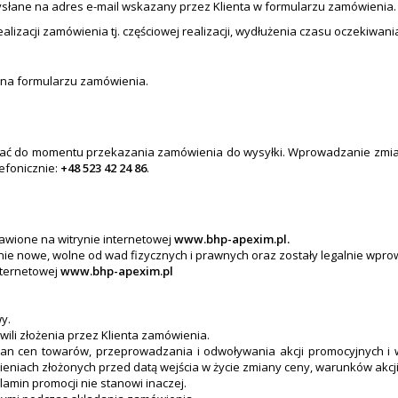
ysłane na adres e-mail wskazany przez Klienta w formularzu zamówienia.
alizacji zamówienia tj. częściowej realizacji, wydłużenia czasu oczekiwan
na formularzu zamówienia.
ać do momentu przekazania zamówienia do wysyłki. Wprowadzanie zmian m
lefonicznie:
+48 523 42 24 86
.
tawione na witrynie internetowej
www.bhp-apexim.pl.
ie nowe, wolne od wad fizycznych i prawnych oraz zostały legalnie wpro
nternetowej
www.bhp-apexim.pl
y.
ili złożenia przez Klienta zamówienia.
n cen towarów, przeprowadzania i odwoływania akcji promocyjnych i
iach złożonych przed datą wejścia w życie zmiany ceny, warunków akcj
ulamin promocji nie stanowi inaczej.