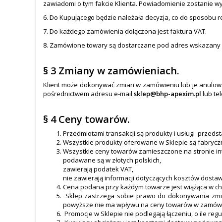
zawiadomi o tym fakcie Klienta. Powiadomienie zostanie w
6. Do Kupującego będzie należała decyzja, co do sposobu re
7. Do każdego zamówienia dołączona jest faktura VAT.
8. Zamówione towary są dostarczane pod adres wskazany 
§ 3 Zmiany w zamówieniach.
Klient może dokonywać zmian w zamówieniu lub je anulow
pośrednictwem adresu e-mail
sklep@bhp-apexim.pl
lub te
§ 4 Ceny towarów.
Przedmiotami transakcji są produkty i usługi przeds
Wszystkie produkty oferowane w Sklepie są fabryczn
Wszystkie ceny towarów zamieszczone na stronie i
podawane są w złotych polskich,
zawierają podatek VAT,
nie zawierają informacji dotyczących kosztów dostaw
Cena podana przy każdym towarze jest wiążąca w chw
Sklep zastrzega sobie prawo do dokonywania zmia
powyższe nie ma wpływu na ceny towarów w zamówien
Promocje w Sklepie nie podlegają łączeniu, o ile reg