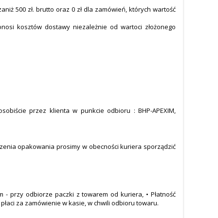
niż 500 zł. brutto oraz 0 zł dla zamówień, których wartość
onosi kosztów dostawy niezależnie od wartoci złożonego
sobiście przez klienta w punkcie odbioru : BHP-APEXIM,
uszenia opakowania prosimy w obecności kuriera sporządzić
.
 - przy odbiorze paczki z towarem od kuriera, • Płatność
łaci za zamówienie w kasie, w chwili odbioru towaru.