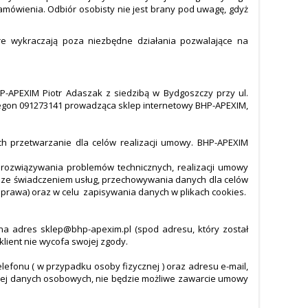
amówienia. Odbiór osobisty nie jest brany pod uwagę, gdyż
e wykraczają poza niezbędne działania pozwalające na
-APEXIM Piotr Adaszak z siedzibą w Bydgoszczy przy ul.
nr Regon 091273141 prowadząca sklep internetowy BHP-APEXIM,
h przetwarzanie dla celów realizacji umowy. BHP-APEXIM
i rozwiązywania problemów technicznych, realizacji umowy
nym ze świadczeniem usług, przechowywania danych dla celów
 prawa) oraz w celu zapisywania danych w plikach cookies.
 adres sklep@bhp-apexim.pl (spod adresu, który został
ient nie wycofa swojej zgody.
lefonu ( w przypadku osoby fizycznej ) oraz adresu e-mail,
 wyżej danych osobowych, nie będzie możliwe zawarcie umowy