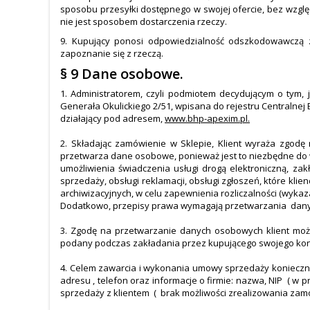
sposobu przesyłki dostępnego w swojej ofercie, bez wzglę
nie jest sposobem dostarczenia rzeczy.
9. Kupujący ponosi odpowiedzialność odszkodowawczą 
zapoznanie się z rzeczą.
§ 9 Dane osobowe.
1. Administratorem, czyli podmiotem decydującym o tym
Generała Okulickiego 2/51, wpisana do rejestru Centralnej 
działający pod adresem,
www.bhp-apexim.pl.
2. Składając zamówienie w Sklepie, Klient wyraża zgod
przetwarza dane osobowe, ponieważ jest to niezbędne do
umożliwienia świadczenia usługi drogą elektroniczną, za
sprzedaży, obsługi reklamacji, obsługi zgłoszeń, które kl
archiwizacyjnych, w celu zapewnienia rozliczalności (wyk
Dodatkowo, przepisy prawa wymagają przetwarzania dany
3. Zgodę na przetwarzanie danych osobowych klient mo
podany podczas zakładania przez kupującego swojego kont
4. Celem zawarcia i wykonania umowy sprzedaży konieczne j
adresu , telefon oraz informacje o firmie: nazwa, NIP ( w
sprzedaży z klientem ( brak możliwości zrealizowania zamów