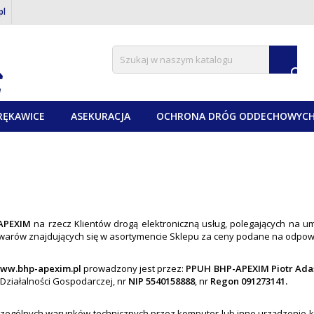
pl

RĘKAWICE
ASEKURACJA
OCHRONA DRÓG ODDECHOWYC
APEXIM
na rzecz Klientów drogą elektroniczną usług, polegających na u
owarów znajdujących się w asortymencie Sklepu za ceny podane na odpow
ww.bhp-apexim.pl
prowadzony jest przez:
PPUH BHP-APEXIM Piotr Ada
o Działalności Gospodarczej, nr
NIP 5540158888
, nr
Regon 091273141.
czególnych warunków technicznych przez komputer lub inne urządzenie ko