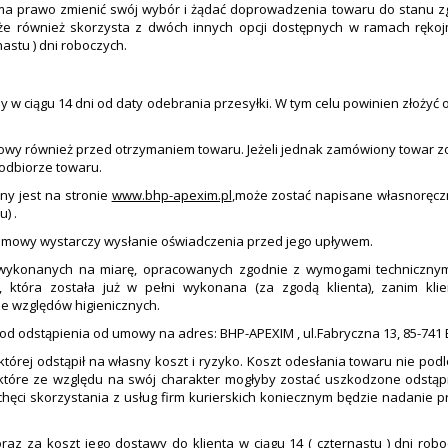
a prawo zmienić swój wybór i żądać doprowadzenia towaru do stanu zgo
e również skorzysta z dwóch innych opcji dostępnych w ramach rękojm
astu ) dni roboczych.
 w ciągu 14 dni od daty odebrania przesyłki. W tym celu powinien złoży
wy również przed otrzymaniem towaru. Jeżeli jednak zamówiony towar zos
odbiorze towaru.
ny jest na stronie
www.bhp-apexim.pl
,może zostać napisane własnoręczni
) .
umowy wystarczy wysłanie oświadczenia przed jego upływem.
wykonanych na miarę, opracowanych zgodnie z wymogami technicznymi
, która została już w pełni wykonana (za zgodą klienta), zanim k
ze względów higienicznych.
i od odstąpienia od umowy na adres: BHP-APEXIM , ul.Fabryczna 13, 85-741
órej odstąpił na własny koszt i ryzyko. Koszt odesłania towaru nie pod
w, które ze względu na swój charakter mogłyby zostać uszkodzone odstą
ci skorzystania z usług firm kurierskich koniecznym będzie nadanie prz
raz za koszt jego dostawy do klienta w ciągu 14 ( czternastu ) dni rob