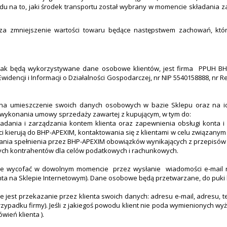
du na to, jaki środek transportu został wybrany w momencie składania z
za zmniejszenie wartości towaru będące następstwem zachowań, któr
, jak będą wykorzystywane dane osobowe klientów, jest firma PPUH BHP
Ewidencji i Informacji o Działalności Gospodarczej, nr NIP 5540158888, 
ę na umieszczenie swoich danych osobowych w bazie Sklepu oraz na ic
 wykonania umowy sprzedaży zawartej z kupującym, w tym do:
kładania i zarządzania kontem klienta oraz zapewnienia obsługi konta 
ienci kierują do BHP-APEXIM, kontaktowania się z klientami w celu związa
azania spełnienia przez BHP-APEXIM obowiązków wynikających z przepisów
ch kontrahentów dla celów podatkowych i rachunkowych.
że wycofać w dowolnym momencie przez wysłanie wiadomości e-mail na
a na Sklepie Internetowym). Dane osobowe będą przetwarzane, do puki kl
est przekazanie przez klienta swoich danych: adresu e-mail, adresu, te
 przypadku firmy). Jeśli z jakiegoś powodu klient nie poda wymienionych
ień klienta ).