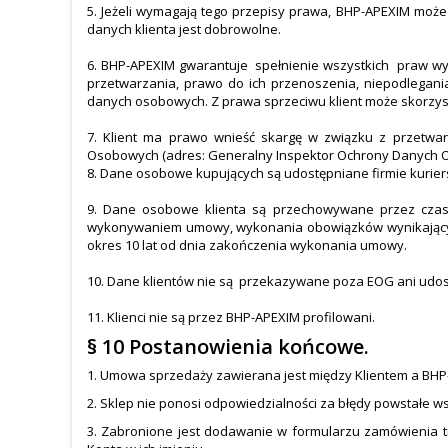
5. Jeżeli wymagają tego przepisy prawa, BHP-APEXIM mo
danych klienta jest dobrowolne.
6. BHP-APEXIM gwarantuje spełnienie wszystkich praw wyn
przetwarzania, prawo do ich przenoszenia, niepodlegan
danych osobowych. Z prawa sprzeciwu klient może skorzyst
7. Klient ma prawo wnieść skargę w związku z przetw
Osobowych (adres: Generalny Inspektor Ochrony Danych Os
8. Dane osobowe kupujących są udostępniane firmie kurier
9. Dane osobowe klienta są przechowywane przez czas
wykonywaniem umowy, wykonania obowiązków wynikających 
okres 10 lat od dnia zakończenia wykonania umowy.
10. Dane klientów nie są przekazywane poza EOG ani ud
11. Klienci nie są przez BHP-APEXIM profilowani.
§ 10 Postanowienia końcowe.
1. Umowa sprzedaży zawierana jest między Klientem a BHP
2. Sklep nie ponosi odpowiedzialności za błędy powstałe w
3. Zabronione jest dodawanie w formularzu zamówienia tr