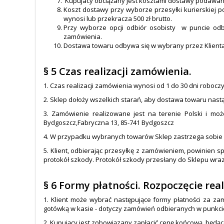
Kupujacy obciążany jest kosztami dostawy podawa
Koszt dostawy przy wyborze przesyłki kurierskiej po
wynosi lub przekracza 500 zł brutto.
Przy wyborze opcji odbiór osobisty w puncie odb
zamówienia.
Dostawa towaru odbywa się w wybrany przez Klient
§ 5 Czas realizacji zamówienia.
1. Czas realizacji zamówienia wynosi od 1 do 30 dni roboczy
2. Sklep dołoży wszelkich starań, aby dostawa towaru nastą
3. Zamówienie realizowane jest na terenie Polski i mo
Bydgoszcz,Fabryczna 13, 85-741 Bydgoszcz
4. W przypadku wybranych towarów Sklep zastrzega sobie 
5. Klient, odbierając przesyłkę z zamówieniem, powinien 
protokół szkody. Protokół szkody przesłany do Sklepu wraz 
§ 6 Formy płatności. Rozpoczęcie rea
1. Klient może wybrać następujące formy płatności za za
gotówką w kasie - dotyczy zamówień odbieranych w punkcie 
2. Kupujący jest zobowiązany zapłacić cenę końcową, będ