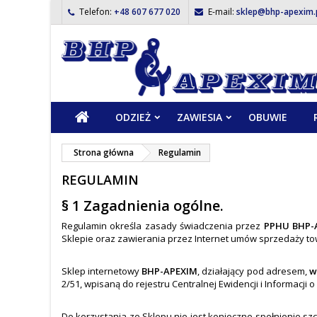
Telefon:
+48 607 677 020
E-mail:
sklep@bhp-apexim.
ODZIEŻ
ZAWIESIA
OBUWIE
Strona główna
Regulamin
REGULAMIN
§ 1 Zagadnienia ogólne.
Regulamin określa zasady świadczenia przez
PPHU BHP-
Sklepie oraz zawierania przez Internet umów sprzedaży t
Sklep internetowy
BHP-APEXIM
, działający pod adresem,
w
2/51, wpisaną do rejestru Centralnej Ewidencji i Informacji 
Do korzystania ze Sklepu nie jest konieczne spełnienie sz