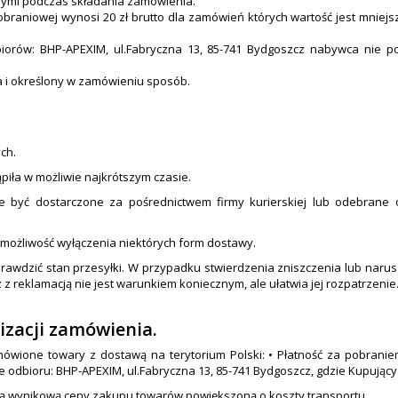
nymi podczas składania zamówienia.
braniowej wynosi 20 zł brutto dla zamówień których wartość jest mniejsza
iorów: BHP-APEXIM, ul.Fabryczna 13, 85-741 Bydgoszcz nabywca nie p
a i określony w zamówieniu sposób.
ch.
piła w możliwie najkrótszym czasie.
że być dostarczone za pośrednictwem firmy kurierskiej lub odebrane o
możliwość wyłączenia niektórych form dostawy.
sprawdzić stan przesyłki. W przypadku stwierdzenia zniszczenia lub nar
z reklamacją nie jest warunkiem koniecznym, ale ułatwia jej rozpatrzenie
lizacji zamówienia.
mówione towary z dostawą na terytorium Polski: • Płatność za pobraniem
odbioru: BHP-APEXIM, ul.Fabryczna 13, 85-741 Bydgoszcz, gdzie Kupujący p
ącą wynikową ceny zakupu towarów powiększoną o koszty transportu.