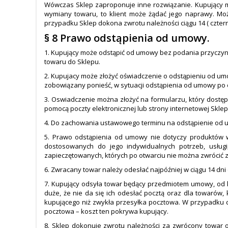
Wówczas Sklep zaproponuje inne rozwiązanie. Kupujący m
wymiany towaru, to klient może żądać jego naprawy. Moż
przypadku Sklep dokona zwrotu należności ciągu 14 ( cztern
§ 8 Prawo odstąpienia od umowy.
1. Kupujący może odstąpić od umowy bez podania przyczyny
towaru do Sklepu.
2. Kupujacy może złożyć oświadczenie o odstąpieniu od umo
zobowiązany ponieść, w sytuacji odstąpienia od umowy po 
3. Oswiadczenie można złożyć na formularzu, który dostęp
pomocą poczty elektronicznej lub strony internetowej Sklepu
4. Do zachowania ustawowego terminu na odstąpienie od 
5. Prawo odstąpienia od umowy nie dotyczy produktów 
dostosowanych do jego indywidualnych potrzeb, usługi
zapieczętowanych, których po otwarciu nie można zwrócić 
6. Zwracany towar należy odesłać najpóźniej w ciągu 14 dn
7. Kupujący odsyła towar będący przedmiotem umowy, od kt
duże, że nie da się ich odesłać pocztą oraz dla towaró
kupującego niż zwykła przesyłka pocztowa. W przypadku chę
pocztowa – koszt ten pokrywa kupujący.
8. Sklep dokonuje zwrotu należności za zwrócony towar o