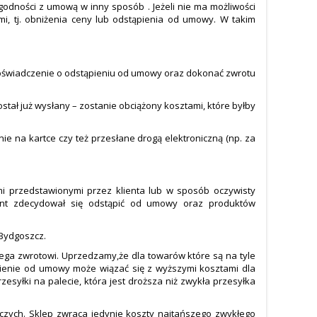
dności z umową w inny sposób . Jeżeli nie ma możliwości
i, tj. obniżenia ceny lub odstąpienia od umowy. W takim
ć oświadczenie o odstąpieniu od umowy oraz dokonać zwrotu
tał już wysłany – zostanie obciążony kosztami, które byłby
e na kartce czy też przesłane drogą elektroniczną (np. za
 przedstawionymi przez klienta lub w sposób oczywisty
lient zdecydował się odstąpić od umowy oraz produktów
 Bydgoszcz.
lega zwrotowi. Uprzedzamy,że dla towarów które są na tyle
pienie od umowy może wiązać się z wyższymi kosztami dla
esyłki na palecie, która jest droższa niż zwykła przesyłka
oczych. Sklep zwraca jedynie koszty najtańszego zwykłego