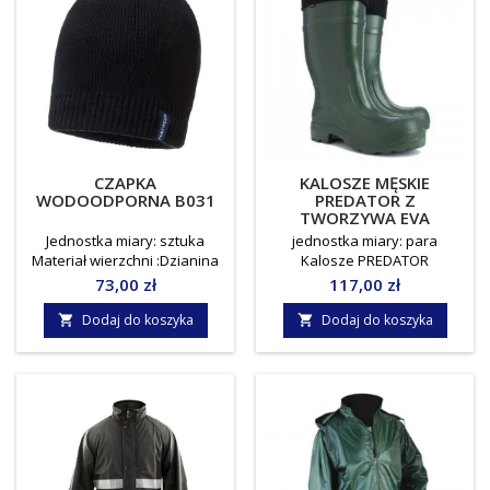
CZAPKA
KALOSZE MĘSKIE
WODOODPORNA B031
PREDATOR Z
TWORZYWA EVA
Jednostka miary: sztuka
jednostka miary: para
Materiał wierzchni :Dzianina
Kalosze PREDATOR
akrylowa 100%Materiał
wykonane są z tworzywa
Cena
Cena
73,00 zł
117,00 zł
podszewki :InsulatexPro:
EVA, dzięki czemu są bardzo
100% Poliester 40g
lekkie i posiadają właściwości
Dodaj do koszyka
Dodaj do koszyka


termoizolacyjne do -30C.