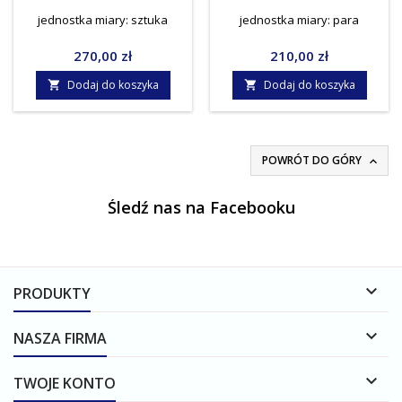
jednostka miary: sztuka
jednostka miary: para
Cena
Cena
270,00 zł
210,00 zł
Dodaj do koszyka
Dodaj do koszyka


POWRÓT DO GÓRY

Śledź nas na Facebooku

PRODUKTY

NASZA FIRMA

TWOJE KONTO