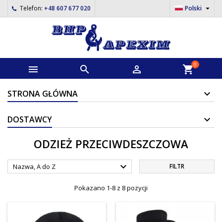

Telefon:
+48 607 677 020
Polski
0



shopping_cart
STRONA GŁÓWNA
DOSTAWCY
ODZIEŻ PRZECIWDESZCZOWA

Nazwa, A do Z
FILTR
Pokazano 1-8 z 8 pozycji