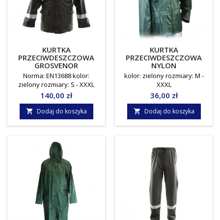
KURTKA
KURTKA
PRZECIWDESZCZOWA
PRZECIWDESZCZOWA
GROSVENOR
NYLON
Norma: EN13688 kolor:
kolor: zielony rozmiary: M -
zielony rozmiary: S - XXXL
XXXL
Cena
Cena
140,00 zł
36,00 zł
Dodaj do koszyka
Dodaj do koszyka

