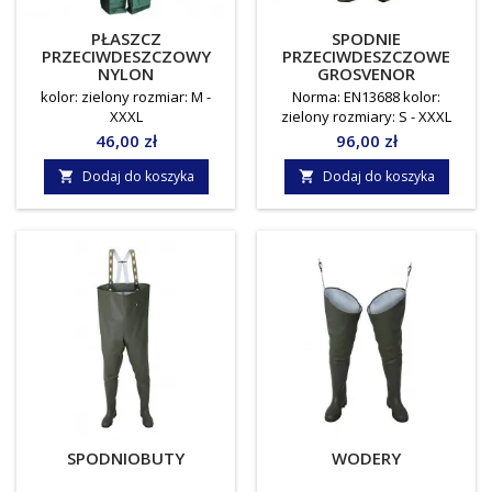
PŁASZCZ
SPODNIE
PRZECIWDESZCZOWY
PRZECIWDESZCZOWE
NYLON
GROSVENOR
kolor: zielony rozmiar: M -
Norma: EN13688 kolor:
XXXL
zielony rozmiary: S - XXXL
Cena
Cena
46,00 zł
96,00 zł
Dodaj do koszyka
Dodaj do koszyka


SPODNIOBUTY
WODERY