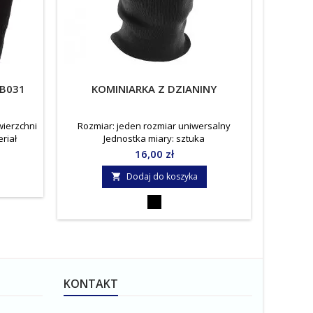
B031
KOMINIARKA Z DZIANINY
KOMIN
wierzchni
Rozmiar: jeden rozmiar uniwersalny
Jedn
riał
Jednostka miary: sztuka
oliester
Cena
16,00 zł
Dodaj do koszyka

Czarny
KONTAKT