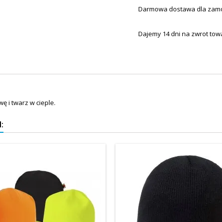
Darmowa dostawa dla zamówi
Dajemy 14 dni na zwrot tow
ę i twarz w cieple.
: