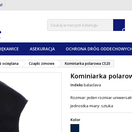
pl

RĘKAWICE
ASEKURACJA
OCHRONA DRÓG ODDECHOWYC
ż ocieplana
Czapki zimowe
Kominiarka polarowa CS20
Kominiarka polaro
Indeks
balaclava
Rozmiar: jeden rozmiar uniwersal
Jednostka miary: sztuka
Kolor
Granatowy