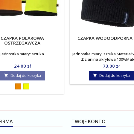
CZAPKA POLAROWA
CZAPKA WODOODPORNA 
OSTRZEGAWCZA
Jednostka miary: sztuka
Jednostka miary: sztuka Materiał 
:Dzianina akrylowa 100%Mate
podszewki :InsulatexPro: 100% P
Cena
Cena
24,00 zł
73,00 zł
40g
Dodaj do koszyka
Dodaj do koszyka


Pomarańczowy
Żółty
FIRMA
TWOJE KONTO