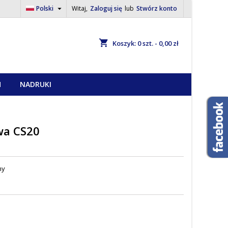

Polski
Witaj,
Zaloguj się
lub
Stwórz konto
shopping_cart
Koszyk:
0
szt. - 0,00 zł
H
NADRUKI
wa CS20
ny