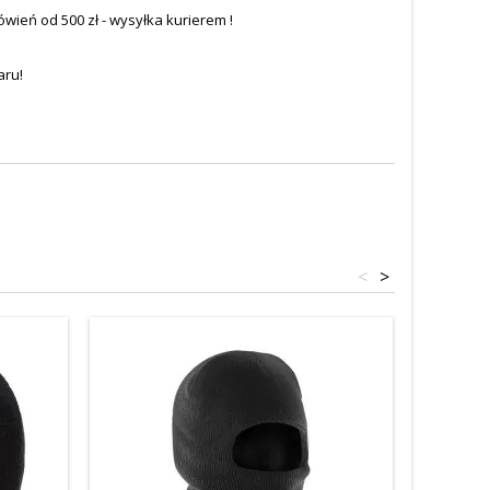
eń od 500 zł - wysyłka kurierem !
aru!
<
>