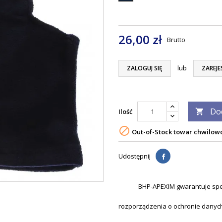
26,00 zł
Brutto
lub
ZALOGUJ SIĘ
ZAREJE
Do
Ilość


Out-of-Stock towar chwilow
Udostępnij
BHP-APEXIM gwarantuje spe
rozporządzenia o ochronie danyc