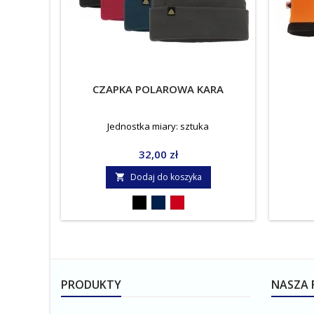
CZAPKA POLAROWA KARA
Jednostka miary: sztuka
Cena
32,00 zł
Dodaj do koszyka

Czarny
Granatowy
Czerwony
PRODUKTY
NASZA 