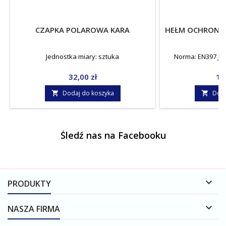
CZAPKA POLAROWA KARA
HEŁM OCHRONNY
Jednostka miary: sztuka
Norma: EN397 Jed
Cena
Ce
32,00 zł
10
Dodaj do koszyka
Doda


Śledź nas na Facebooku

PRODUKTY

NASZA FIRMA