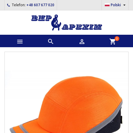

Telefon:
+48 607 677 020
Polski
0



shopping_cart