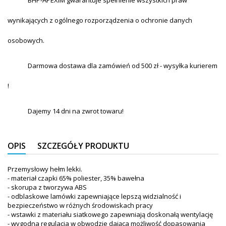
BHP-APEXIM gwarantuje spełnienie wszystkich praw
wynikających z ogólnego rozporządzenia o ochronie danych
osobowych.
Darmowa dostawa dla zamówień od 500 zł - wysyłka kurierem
!
Dajemy 14 dni na zwrot towaru!
OPIS
SZCZEGÓŁY PRODUKTU
Przemysłowy hełm lekki.
- materiał czapki 65% poliester, 35% bawełna
- skorupa z tworzywa ABS
- odblaskowe lamówki zapewniające lepszą widzialność i
bezpieczeństwo w różnych środowiskach pracy
- wstawki z materiału siatkowego zapewniają doskonałą wentylację
- wygodna regulacja w obwodzie dająca możliwość dopasowania